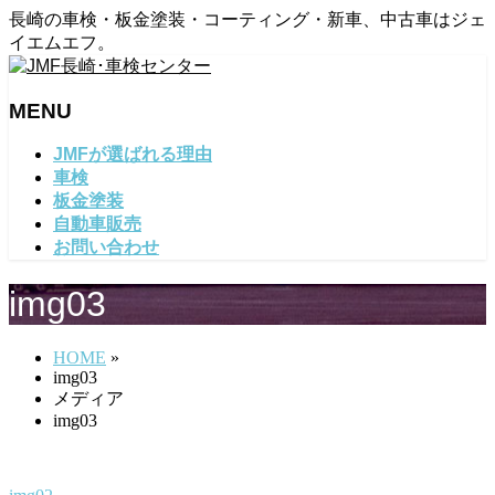
長崎の車検・板金塗装・コーティング・新車、中古車はジェ
イエムエフ。
MENU
メ
JMFが選ばれる理由
ニ
車検
ュ
板金塗装
ー
自動車販売
を
お問い合わせ
飛
ば
img03
す
HOME
»
img03
メディア
img03