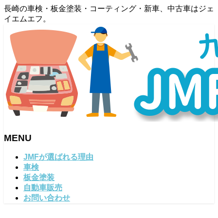
長崎の車検・板金塗装・コーティング・新車、中古車はジェ
イエムエフ。
MENU
メ
JMFが選ばれる理由
ニ
車検
ュ
板金塗装
ー
自動車販売
を
お問い合わせ
飛
ば