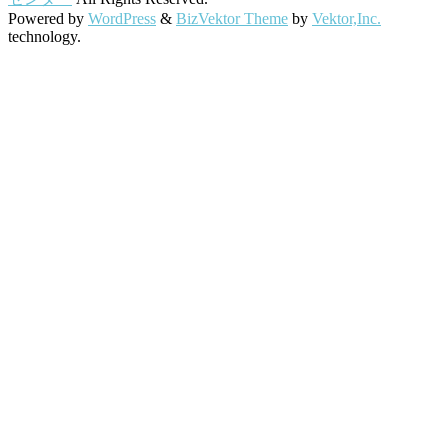
Powered by
WordPress
&
BizVektor Theme
by
Vektor,Inc.
technology.