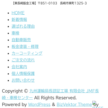
【東長崎鈑金工場】〒851-0103 長崎市東町1325-3
HOME
新着情報
選ばれる理由
車検
自動車販売
板金塗装・修理
カーコーティング
ご注文の流れ
会社案内
個人情報保護
お問い合わせ
Copyright ©
九州運輸局長認証工場 有限会社 JMF長
崎・車検センター
All Rights Reserved.
Powered by
WordPress
&
BizVektor Theme
by