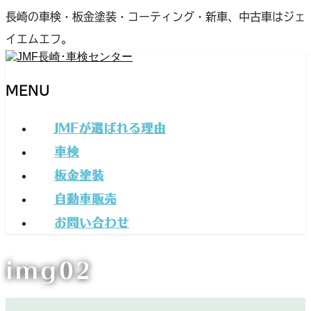
長崎の車検・板金塗装・コーティング・新車、中古車はジェ
イエムエフ。
MENU
JMFが選ばれる理由
メ
車検
ニ
板金塗装
ュ
自動車販売
ー
を
お問い合わせ
飛
img02
ば
す