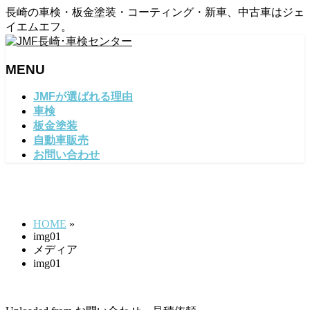
長崎の車検・板金塗装・コーティング・新車、中古車はジェ
イエムエフ。
MENU
メ
JMFが選ばれる理由
ニ
車検
ュ
板金塗装
ー
自動車販売
を
お問い合わせ
飛
ば
img01
す
HOME
»
img01
メディア
img01