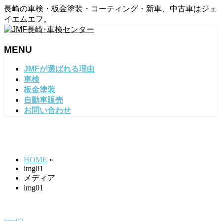
長崎の車検・板金塗装・コーティング・新車、中古車はジェ
イエムエフ。
MENU
メ
JMFが選ばれる理由
ニ
車検
ュ
板金塗装
ー
自動車販売
を
お問い合わせ
飛
ば
img01
す
HOME
»
img01
メディア
img01