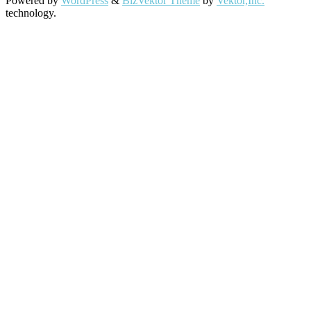
Powered by
WordPress
&
BizVektor Theme
by
Vektor,Inc.
technology.