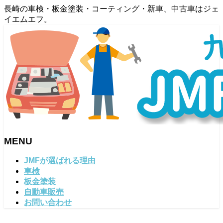
長崎の車検・板金塗装・コーティング・新車、中古車はジェ
イエムエフ。
MENU
メ
JMFが選ばれる理由
ニ
車検
ュ
板金塗装
ー
自動車販売
を
お問い合わせ
飛
ば