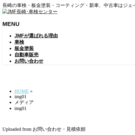
長崎の車検・板金塗装・コーティング・新車、中古車はジェ
MENU
メ
JMFが選ばれる理由
ニ
車検
ュ
板金塗装
ー
自動車販売
を
お問い合わせ
飛
ば
img01
す
HOME
»
img01
メディア
img01
Uploaded from お問い合わせ・見積依頼