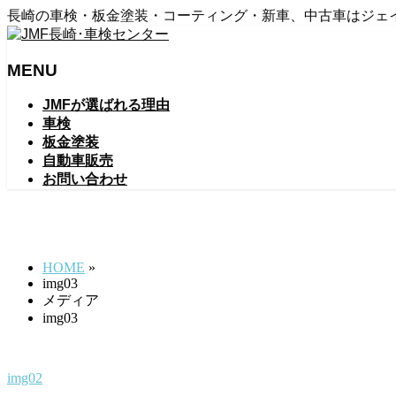
長崎の車検・板金塗装・コーティング・新車、中古車はジェ
MENU
メ
JMFが選ばれる理由
ニ
車検
ュ
板金塗装
ー
自動車販売
を
お問い合わせ
飛
ば
img03
す
HOME
»
img03
メディア
img03
img02