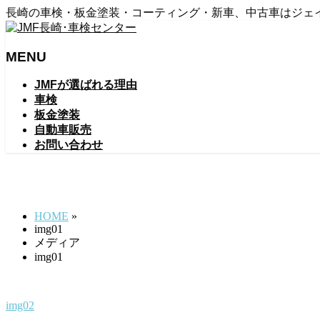
長崎の車検・板金塗装・コーティング・新車、中古車はジェ
MENU
メ
JMFが選ばれる理由
ニ
車検
ュ
板金塗装
ー
自動車販売
を
お問い合わせ
飛
ば
img01
す
HOME
»
img01
メディア
img01
img02