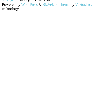
Powered by
WordPress
&
BizVektor Theme
by
Vektor,Inc.
technology.