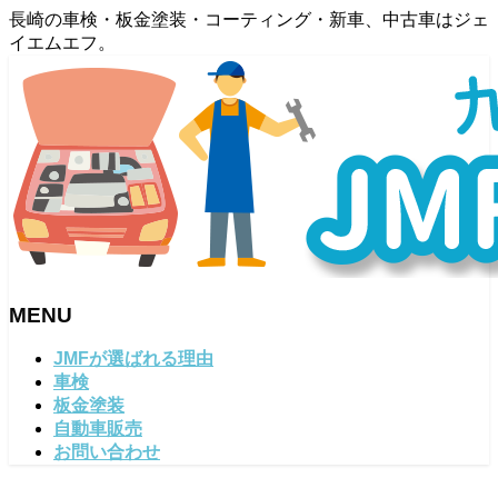
長崎の車検・板金塗装・コーティング・新車、中古車はジェ
イエムエフ。
MENU
メ
JMFが選ばれる理由
ニ
車検
ュ
板金塗装
ー
自動車販売
を
お問い合わせ
飛
ば