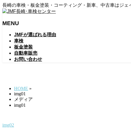
長崎の車検・板金塗装・コーティング・新車、中古車はジェ
MENU
メ
JMFが選ばれる理由
ニ
車検
ュ
板金塗装
ー
自動車販売
を
お問い合わせ
飛
ば
img01
す
HOME
»
img01
メディア
img01
img02