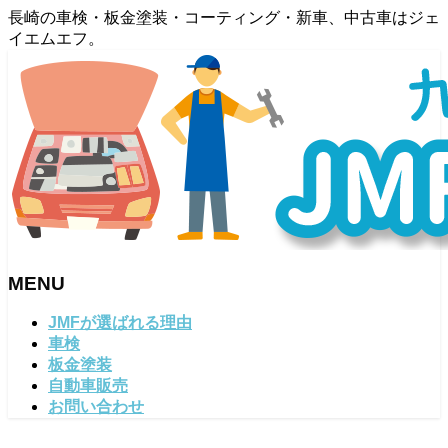
長崎の車検・板金塗装・コーティング・新車、中古車はジェ
イエムエフ。
MENU
メ
JMFが選ばれる理由
ニ
車検
ュ
板金塗装
ー
自動車販売
を
お問い合わせ
飛
ば