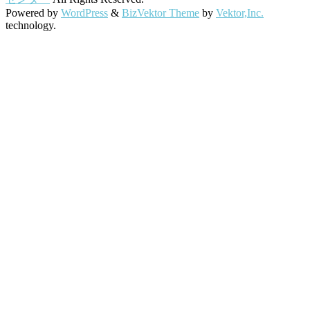
Powered by
WordPress
&
BizVektor Theme
by
Vektor,Inc.
technology.