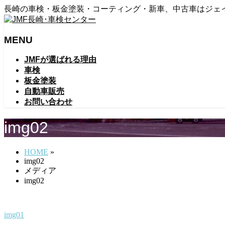
長崎の車検・板金塗装・コーティング・新車、中古車はジェ
MENU
メ
JMFが選ばれる理由
ニ
車検
ュ
板金塗装
ー
自動車販売
を
お問い合わせ
飛
ば
img02
す
HOME
»
img02
メディア
img02
img01