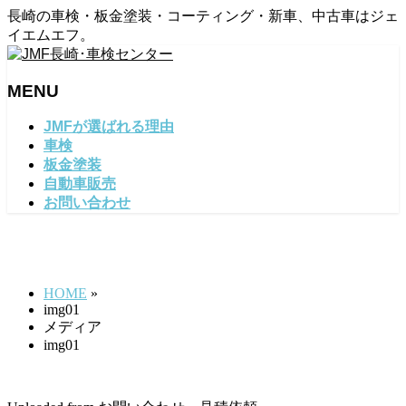
長崎の車検・板金塗装・コーティング・新車、中古車はジェ
イエムエフ。
MENU
メ
JMFが選ばれる理由
ニ
車検
ュ
板金塗装
ー
自動車販売
を
お問い合わせ
飛
ば
img01
す
HOME
»
img01
メディア
img01