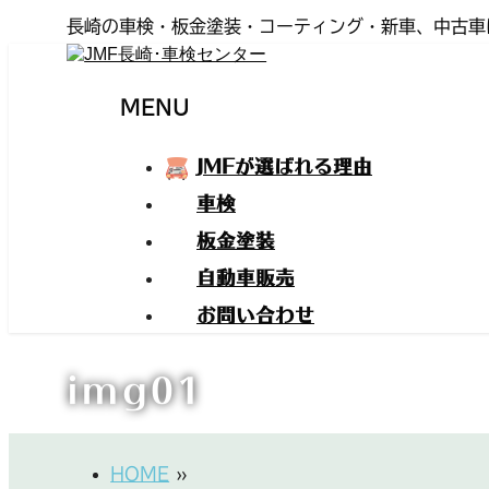
長崎の車検・板金塗装・コーティング・新車、中古車
MENU
JMFが選ばれる理由
メ
車検
ニ
板金塗装
ュ
自動車販売
ー
を
お問い合わせ
飛
img01
ば
す
HOME
»