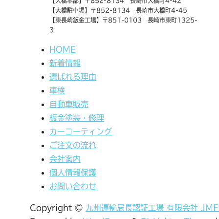
【大橋本部】〒852-8134 長崎市大橋町4-42
【大橋駐車場】〒852-8134 長崎市大橋町4-45
【東長崎鈑金工場】〒851-0103 長崎市東町1325-
3
HOME
新着情報
選ばれる理由
車検
自動車販売
板金塗装・修理
カーコーティング
ご注文の流れ
会社案内
個人情報保護
お問い合わせ
Copyright ©
九州運輸局長認証工場 有限会社 JM