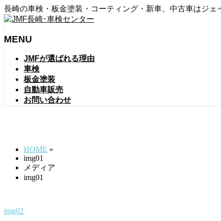
長崎の車検・板金塗装・コーティング・新車、中古車はジェ
MENU
メ
JMFが選ばれる理由
ニ
車検
ュ
板金塗装
ー
自動車販売
を
お問い合わせ
飛
ば
img01
す
HOME
»
img01
メディア
img01
img02