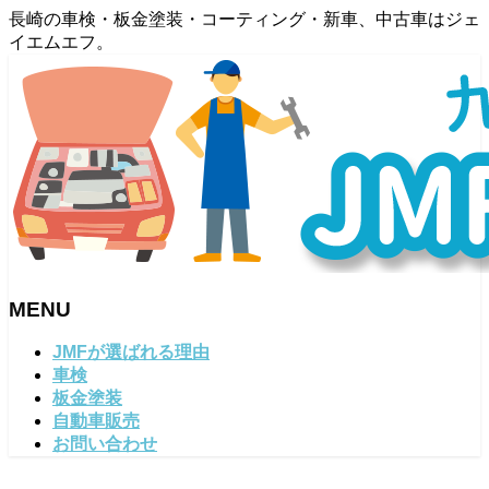
長崎の車検・板金塗装・コーティング・新車、中古車はジェ
イエムエフ。
MENU
メ
JMFが選ばれる理由
ニ
車検
ュ
板金塗装
ー
自動車販売
を
お問い合わせ
飛
ば