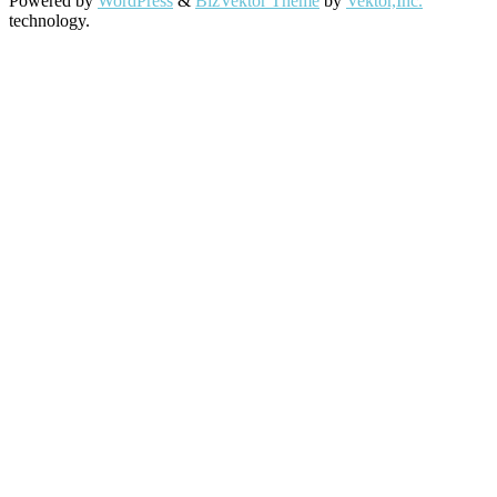
Powered by
WordPress
&
BizVektor Theme
by
Vektor,Inc.
technology.