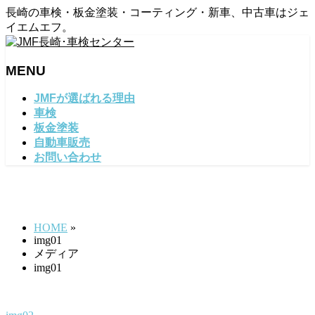
長崎の車検・板金塗装・コーティング・新車、中古車はジェ
イエムエフ。
MENU
メ
JMFが選ばれる理由
ニ
車検
ュ
板金塗装
ー
自動車販売
を
お問い合わせ
飛
ば
img01
す
HOME
»
img01
メディア
img01