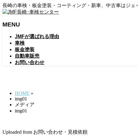
長崎の車検・板金塗装・コーティング・新車、中古車はジェ
MENU
メ
JMFが選ばれる理由
ニ
車検
ュ
板金塗装
ー
自動車販売
を
お問い合わせ
飛
ば
img01
す
HOME
»
img01
メディア
img01
Uploaded from お問い合わせ・見積依頼