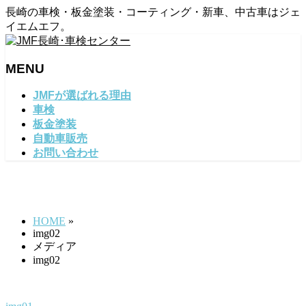
長崎の車検・板金塗装・コーティング・新車、中古車はジェ
イエムエフ。
MENU
メ
JMFが選ばれる理由
ニ
車検
ュ
板金塗装
ー
自動車販売
を
お問い合わせ
飛
ば
img02
す
HOME
»
img02
メディア
img02