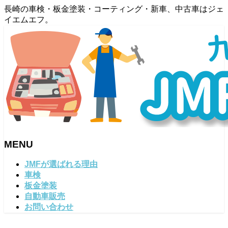
長崎の車検・板金塗装・コーティング・新車、中古車はジェ
イエムエフ。
MENU
メ
JMFが選ばれる理由
ニ
車検
ュ
板金塗装
ー
自動車販売
を
お問い合わせ
飛
ば