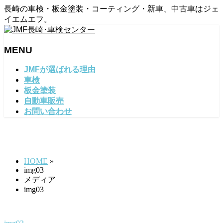
長崎の車検・板金塗装・コーティング・新車、中古車はジェ
イエムエフ。
MENU
メ
JMFが選ばれる理由
ニ
車検
ュ
板金塗装
ー
自動車販売
を
お問い合わせ
飛
ば
img03
す
HOME
»
img03
メディア
img03