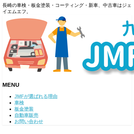
長崎の車検・板金塗装・コーティング・新車、中古車はジェ
イエムエフ。
MENU
メ
JMFが選ばれる理由
ニ
車検
ュ
板金塗装
ー
自動車販売
を
お問い合わせ
飛
ば